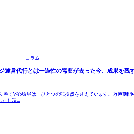
コラム
ジ運営代行とは一過性の需要が去った今、成果を残すW
り巻くWeb環境は、ひとつの転換点を迎えています。万博期
し現...