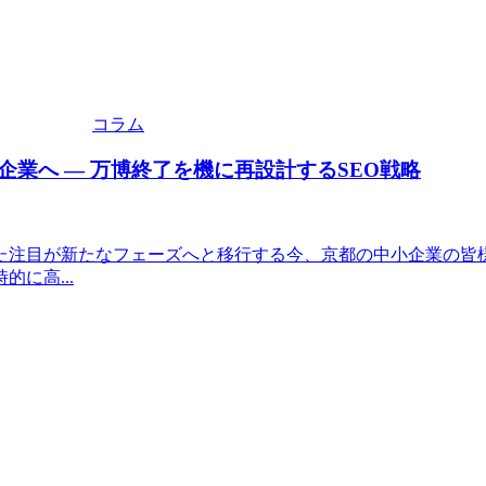
コラム
業へ — 万博終了を機に再設計するSEO戦略
った注目が新たなフェーズへと移行する今、京都の中小企業の
に高...