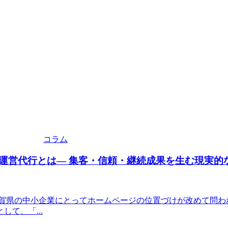
コラム
営代行とは― 集客・信頼・継続成果を生む現実的な
滋賀県の中小企業にとってホームページの位置づけが改めて問わ
て、「...