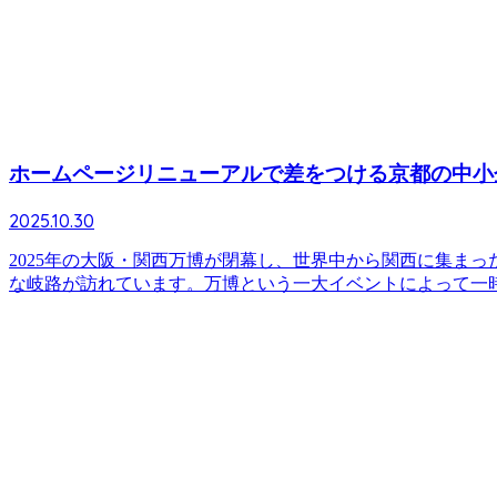
ホームページリニューアルで差をつける京都の中小企
2025.10.30
2025年の大阪・関西万博が閉幕し、世界中から関西に集ま
な岐路が訪れています。万博という一大イベントによって一時的